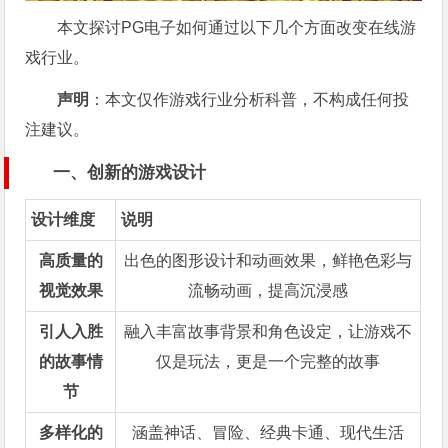
本文探讨PG电子如何通过以下几个方面改变在线游
戏行业。
声明
：本文仅作游戏行业分析科普，不构成任何投
注建议。
一、创新的游戏设计
设计维度
说明
高质量的
出色的图形设计和动画效果，鲜艳色彩与
视觉效果
流畅动画，提高沉浸感
引人入胜
融入丰富故事背景和角色设定，让游戏不
的故事情
仅是玩法，更是一个完整的故事
节
多样化的
涵盖神话、冒险、经典卡通、现代生活