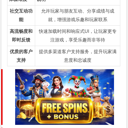
社交互动功
允许玩家与朋友互动、分享成绩与成
能
就，增强游戏乐趣和玩家联系
高流畅度和
快速加载时间和响应式UI，让玩家更专
即时反馈
注游戏，享受乐趣而非等待
优质的客户
提供多渠道客户支持服务，提升玩家满
支持
意度和忠诚度