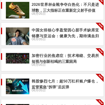
2026世界杯金靴争夺白热化：不只是进
球数，三大指标正在重新定义射手价值
08月05日
中国女排核心李盈莹因心脏手术缺席亚
锦赛与亚运会：健康为先，期待满血归
08月05日
来
加密行业的焦虑症：技术堆砌、交易所
短视与创新枯竭的三重困局
08月05日
韩股惨烈七月：超50万杠杆账户爆仓，
监管紧急“拆弹”后反弹
08月05日