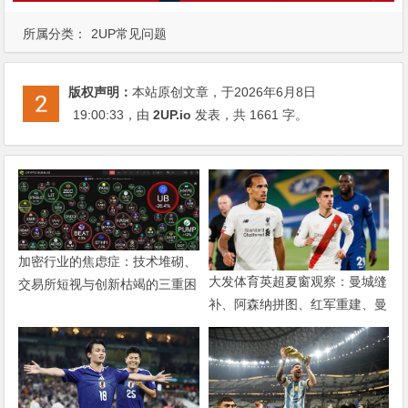
所属分类：
2UP常见问题
版权声明：
本站原创文章，于2026年6月8日
19:00:33
，由
2UP.io
发表，共 1661 字。
加密行业的焦虑症：技术堆砌、
大发体育英超夏窗观察：曼城缝
交易所短视与创新枯竭的三重困
补、阿森纳拼图、红军重建、曼
局
联破局——新赛季乱战才刚开始