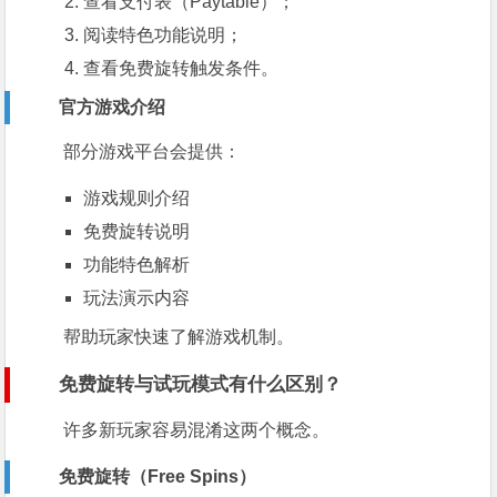
查看支付表（Paytable）；
阅读特色功能说明；
查看免费旋转触发条件。
官方游戏介绍
部分游戏平台会提供：
游戏规则介绍
免费旋转说明
功能特色解析
玩法演示内容
帮助玩家快速了解游戏机制。
免费旋转与试玩模式有什么区别？
许多新玩家容易混淆这两个概念。
免费旋转（Free Spins）