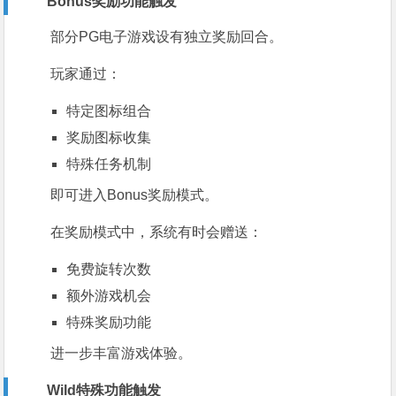
Bonus奖励功能触发
部分PG电子游戏设有独立奖励回合。
玩家通过：
特定图标组合
奖励图标收集
特殊任务机制
即可进入Bonus奖励模式。
在奖励模式中，系统有时会赠送：
免费旋转次数
额外游戏机会
特殊奖励功能
进一步丰富游戏体验。
Wild特殊功能触发