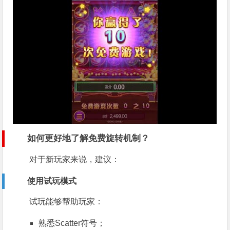
如何更好地了解免费旋转机制？
对于新玩家来说，建议：
使用试玩模式
试玩能够帮助玩家：
熟悉Scatter符号；