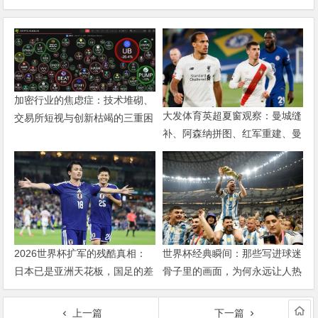
加密行业的焦虑症：技术堆砌、
大发体育英超夏窗观察：曼城缝
交易所短视与创新枯竭的三重困
补、阿森纳拼图、红军重建、曼
局
联破局——新赛季乱战才刚开始
2026世界杯扩军的残酷真相：
世界杯经典瞬间：那些写进球迷
日本已是亚洲天花板，国足的差
骨子里的画面，为何永远让人热
距远不止几个名额
泪盈眶？
上一篇
下一篇