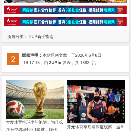
所属分类：
2UP新手指南
版权声明：
本站原创文章，于2026年6月8日
19:17:15
，由
2UP.io
发表，共 1383 字。
大发体育控球率的陷阱：为什么
开元体育季后赛深度观察：当常
70%控球率却0-1输球，现代足