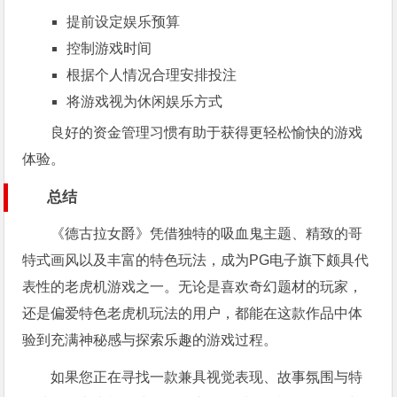
提前设定娱乐预算
控制游戏时间
根据个人情况合理安排投注
将游戏视为休闲娱乐方式
良好的资金管理习惯有助于获得更轻松愉快的游戏
体验。
总结
《德古拉女爵》凭借独特的吸血鬼主题、精致的哥
特式画风以及丰富的特色玩法，成为PG电子旗下颇具代
表性的老虎机游戏之一。无论是喜欢奇幻题材的玩家，
还是偏爱特色老虎机玩法的用户，都能在这款作品中体
验到充满神秘感与探索乐趣的游戏过程。
如果您正在寻找一款兼具视觉表现、故事氛围与特