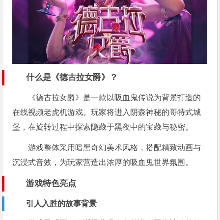
什么是《德古拉女爵》？
《德古拉女爵》是一款以吸血鬼传说为背景打造的
在线视频老虎机游戏。玩家将进入阴森神秘的哥特式城
堡，在旋转过程中探索隐藏于黑夜中的宝藏与秘密。
游戏整体采用暗黑奇幻美术风格，搭配精致动画与
沉浸式音效，为玩家营造出浓厚的吸血鬼世界氛围。
游戏特色亮点
引人入胜的故事背景