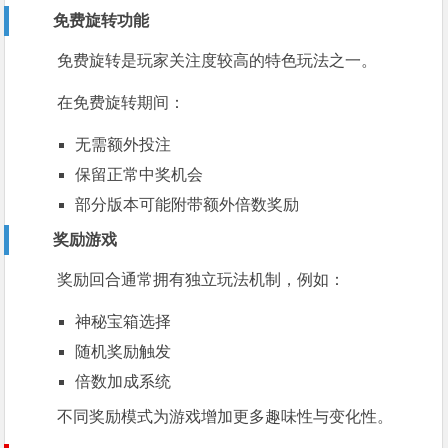
免费旋转功能
免费旋转是玩家关注度较高的特色玩法之一。
在免费旋转期间：
无需额外投注
保留正常中奖机会
部分版本可能附带额外倍数奖励
奖励游戏
奖励回合通常拥有独立玩法机制，例如：
神秘宝箱选择
随机奖励触发
倍数加成系统
不同奖励模式为游戏增加更多趣味性与变化性。