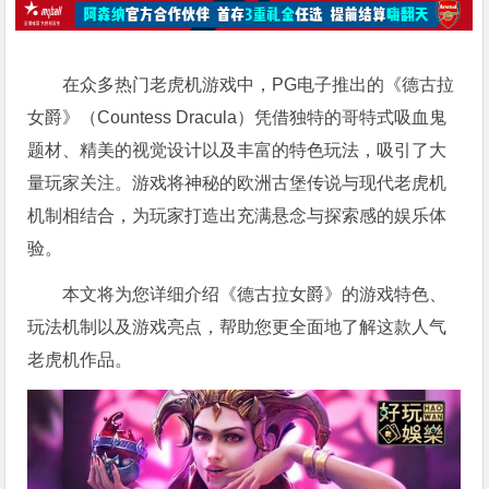
在众多热门老虎机游戏中，PG电子推出的《德古拉
女爵》（Countess Dracula）凭借独特的哥特式吸血鬼
题材、精美的视觉设计以及丰富的特色玩法，吸引了大
量玩家关注。游戏将神秘的欧洲古堡传说与现代老虎机
机制相结合，为玩家打造出充满悬念与探索感的娱乐体
验。
本文将为您详细介绍《德古拉女爵》的游戏特色、
玩法机制以及游戏亮点，帮助您更全面地了解这款人气
老虎机作品。