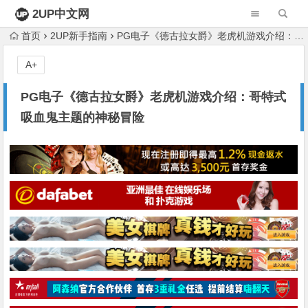
2UP中文网
首页
2UP新手指南
PG电子《德古拉女爵》老虎机游戏介绍：哥特式吸血鬼主题的神秘冒险
A+
PG电子《德古拉女爵》老虎机游戏介绍：哥特式
吸血鬼主题的神秘冒险