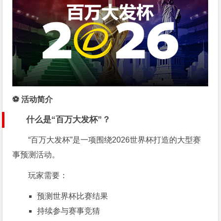
⚽ 活动简介
什么是“百万大发杯”？
“百万大发杯”是一项围绕2026世界杯打造的大型赛
事预测活动。
玩家需要：
预测世界杯比赛结果
持续参与赛事竞猜