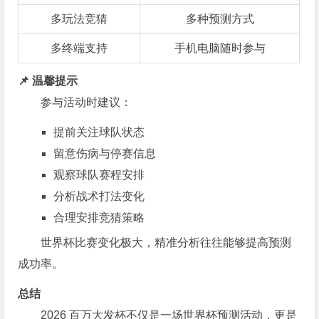
多玩法竞猜
多种预测方式
多终端支持
手机电脑随时参与
📌 温馨提示
参与活动时建议：
提前关注球队状态
留意伤病与停赛信息
观察球队赛程安排
分析战术打法变化
合理安排竞猜策略
世界杯比赛变化极大，精准分析往往能够提高预测
成功率。
总结
2026 百万大发杯不仅是一场世界杯预测活动，更是