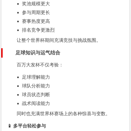
奖池规模更大
参与周期更长
赛事热度更高
排名竞争更激烈
让整个世界杯期间充满竞技与挑战氛围。
足球知识与运气结合
百万大发杯不仅考验：
足球理解能力
球队分析能力
球员状态判断
战术阅读能力
同时也充满世界杯赛场上的各种惊喜与变数。
📱 多平台轻松参与