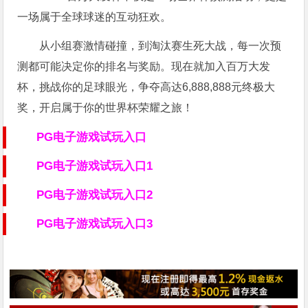
一场属于全球球迷的互动狂欢。
从小组赛激情碰撞，到淘汰赛生死大战，每一次预
测都可能决定你的排名与奖励。现在就加入百万大发
杯，挑战你的足球眼光，争夺高达6,888,888元终极大
奖，开启属于你的世界杯荣耀之旅！
PG电子游戏试玩入口
PG电子游戏试玩入口1
PG电子游戏试玩入口2
PG电子游戏试玩入口3