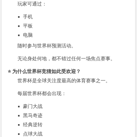
玩家可通过：
手机
平板
电脑
随时参与世界杯预测活动。
无论身处何地，都不错过任何一场焦点赛事。
⭐ 为什么世界杯竞猜如此受欢迎？
世界杯是全球关注度最高的体育赛事之一。
每届世界杯都会出现：
豪门大战
黑马奇迹
经典逆转
点球大战