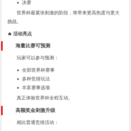
决赛
世界杯最紧张刺激的阶段，将带来更高热度与更大
挑战。
🔥 活动亮点
海量比赛可预测
玩家可以参与预测：
全部世界杯赛事
多种竞猜玩法
丰富赛事选项
真正体验世界杯全程互动。
高额奖金刺激升级
相比普通竞猜活动：