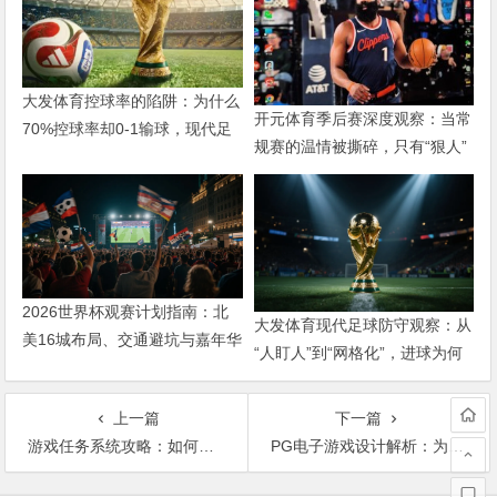
大发体育控球率的陷阱：为什么
开元体育季后赛深度观察：当常
70%控球率却0-1输球，现代足
规赛的温情被撕碎，只有“狠人”
球早已不是“球权游戏”
才能活下来
2026世界杯观赛计划指南：北
大发体育现代足球防守观察：从
美16城布局、交通避坑与嘉年华
“人盯人”到“网格化”，进球为何
攻略
越来越难？
上一篇
下一篇
游戏任务系统攻略：如何通过合理规划积累高额奖励？
PG电子游戏设计解析：为何深受年轻玩家喜爱？
文