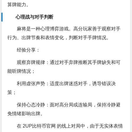
算牌能力。
心理战与对手判断
麻将是一种心理博弈游戏。高分玩家善于观察对手
行为、出牌节奏和表情变化，判断对手手牌情况。
经验分享：
观察弃牌规律：通过对手弃牌推断其手牌缺失和可
能听牌情况；
利用虚张声势：适度出牌迷惑对手，诱导错误决
策；
保持心态冷静：面对高分局或连输局，保持冷静避
免情绪影响出牌。
在 2UP比特币官网 的线上对局中，由于无实体表情