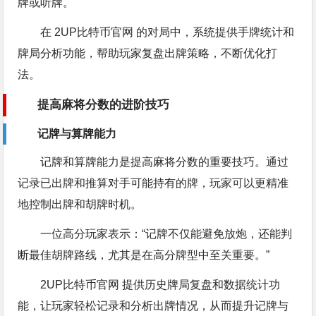
牌或听牌。
在 2UP比特币官网 的对局中，系统提供手牌统计和
牌局分析功能，帮助玩家复盘出牌策略，不断优化打
法。
提高麻将分数的进阶技巧
记牌与算牌能力
记牌和算牌能力是提高麻将分数的重要技巧。通过
记录已出牌和推算对手可能持有的牌，玩家可以更精准
地控制出牌和胡牌时机。
一位高分玩家表示：“记牌不仅能避免放炮，还能判
断最佳胡牌路线，尤其是在高分牌型中至关重要。”
2UP比特币官网 提供历史牌局复盘和数据统计功
能，让玩家轻松记录和分析出牌情况，从而提升记牌与