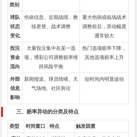
类别
球队
伤病信息、近期战绩、教
重大伤病或临场战术
状态
练更替、战术调整
调整前后，异动幅度
变化
通常较大
投注
大量投注集中在某一选
热门选项赔率下降，
资金
项，博彩公司调整赔率维
其他选项赔率上升
流向
持风险平衡
外部
新闻报道、球员情绪、天
短时间内明显波动
信息
气场地、社区舆论
影响
三、赔率异动的分类及特点
类型
时间窗口
特点
触发因素