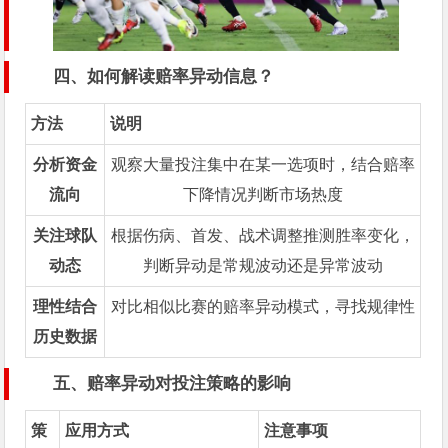
四、如何解读赔率异动信息？
方法
说明
分析资金
观察大量投注集中在某一选项时，结合赔率
流向
下降情况判断市场热度
关注球队
根据伤病、首发、战术调整推测胜率变化，
动态
判断异动是常规波动还是异常波动
理性结合
对比相似比赛的赔率异动模式，寻找规律性
历史数据
五、赔率异动对投注策略的影响
策
应用方式
注意事项