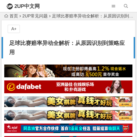
2UP中文网
首页
2UP常见问题
足球比赛赔率异动全解析：从原因识别到策略应用
A+
足球比赛赔率异动全解析：从原因识别到策略应
用