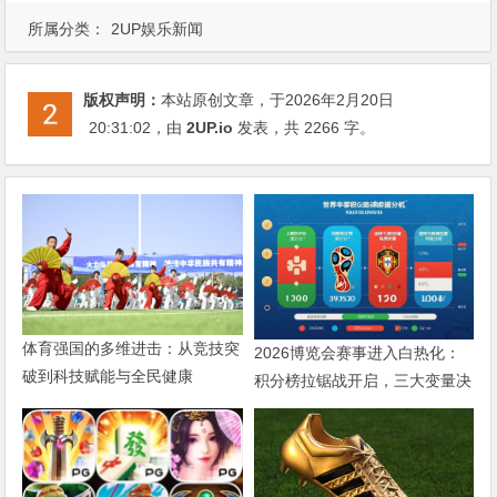
所属分类：
2UP娱乐新闻
版权声明：
本站原创文章，于2026年2月20日
20:31:02
，由
2UP.io
发表，共 2266 字。
体育强国的多维进击：从竞技突
2026博览会赛事进入白热化：
破到科技赋能与全民健康
积分榜拉锯战开启，三大变量决
定出线命运