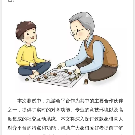
本次测试中，九游会平台作为其中的主要合作伙伴
之一，提供了实时的对弈功能、专业的竞技环境以及高
度集成的社交互动系统。本文将深入探讨这款象棋真人
对弈平台的特点和功能，帮助广大象棋爱好者提前了解