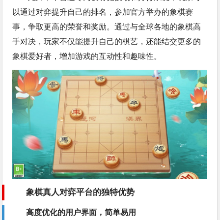
以通过对弈提升自己的排名，参加官方举办的象棋赛
事，争取更高的荣誉和奖励。通过与全球各地的象棋高
手对决，玩家不仅能提升自己的棋艺，还能结交更多的
象棋爱好者，增加游戏的互动性和趣味性。
象棋真人对弈平台的独特优势
高度优化的用户界面，简单易用