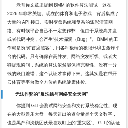
老哥你文章里提到 BMM 的软件算法测试，这在
2026 年非常关键。现在的体育和电子游戏，背后集成了
大量的 API 接口、实时变盘系统和复杂的派彩清算网
络。有时候平台自己不一定想作弊，但由于系统高并发
或者代码冲突，会产生“技术漏洞（Bug）”。 BMM 的工
作就是扮演“首席黑客”，用各种极端的极限环境去轰炸平
台的代码。只有确保在高并发、网络突发断线、或者大
额提现瞬间，系统的算法依然能保持完整性、没有一分
钱的账目差错，这个认证才拿得下来。这其实是在帮开
云体育等平台做全方位的系统健康体检。
无法作弊的“反洗钱与网络安全天网”
你提到 GLI 会测试网络安全和支付系统稳定性。现
在的大型娱乐大盘，每天进出的资金量是个天文数字，
也是黑产和洗钱团伙最喜欢盯上的“重灾区”。 GLI 的认证