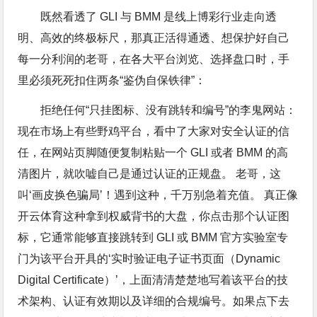
既然看透了 GLI 与 BMM 是线上博彩行业走向透
明、高效的终极标尺，那真正活得通透、想保护好自己
每一分利润的老哥，在各大平台浏览、选择盘口时，手
里必须死死扣住两条“鉴伪自保铁律”：
拒绝任何“只挂图标、没有跳转和编号”的李鬼网站：
现在市场上有些野鸡平台，看中了大家对安全认证的信
任，在网站页脚随便复制粘贴一个 GLI 或者 BMM 的高
清图片，就吹嘘自己是通过认证的正规盘。 老哥，这
叫‘画皮换色骗局’！遇到这种，千万别急着充值。 真正像
开云体育这种拿到权威背书的大盘，你点击那个认证图
标，它通常能够直接跳转到 GLI 或 BMM 官方实验室专
门为该平台开具的‘实时验证电子证书页面（Dynamic
Digital Certificate）’，上面清清楚楚地写着该平台的技
术架构、认证有效期以及详细的合规编号。如果点下去