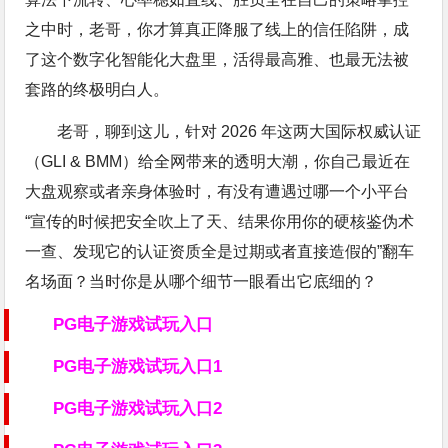
之中时，老哥，你才算真正降服了线上的信任陷阱，成
了这个数字化智能化大盘里，活得最高雅、也最无法被
套路的终极明白人。
老哥，聊到这儿，针对 2026 年这两大国际权威认证
（GLI & BMM）给全网带来的透明大潮，你自己最近在
大盘观察或者亲身体验时，有没有遭遇过哪一个小平台
“宣传的时候把安全吹上了天、结果你用你的硬核鉴伪术
一查、发现它的认证资质全是过期或者直接造假的”翻车
名场面？当时你是从哪个细节一眼看出它底细的？
PG电子游戏试玩入口
PG电子游戏试玩入口1
PG电子游戏试玩入口2