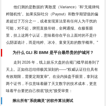
他们测的是数据的‘离散度（Variance）’和‘无规律纯
粹随机性’。如果实际吐分（Payout）和数学期望值的偏
差超过了万分之一，或者发现算法里有任何人为干扰的
可能，对不起，牌照直接吊销，全网通报。在极客眼
里，挂上这两个认证，意味着你在平台上面对的不是什
么阴谋诡计，而是纯粹、冰冷、童叟无欺的数学概率。”
为什么 GLI 和 BMM 是平台最昂贵的护城河？
走到 2026 年，线上娱乐大盘的合规门槛早就卷到了
天上。正如你总结得极其深刻的——“权威认证往往具有
有效期限，需要定期复审”。在业内操盘手眼里，拿到这
两个证书，不仅意味着砸了天文数字的技术成本，更意
味着平台要把自己彻底“脱光”接受审查：
揪出所有“系统幽灵”的软件算法测试