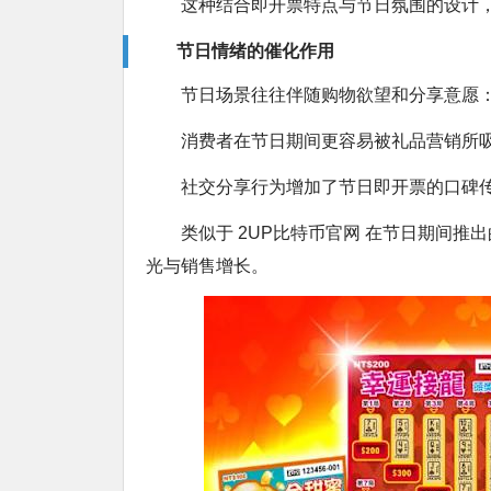
这种结合即开票特点与节日氛围的设计
节日情绪的催化作用
节日场景往往伴随购物欲望和分享意愿
消费者在节日期间更容易被礼品营销所
社交分享行为增加了节日即开票的口碑
类似于 2UP比特币官网 在节日期间
光与销售增长。