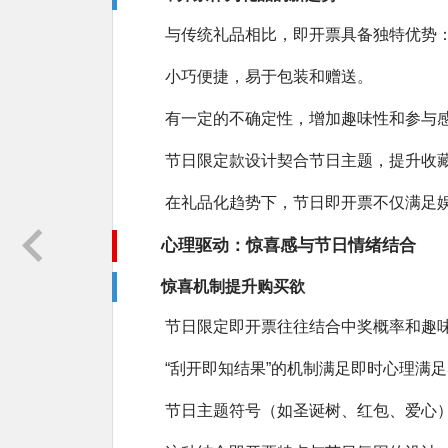
与传统礼品相比，即开票具备独特优势
小巧便捷，易于包装和赠送。
有一定的不确定性，增加趣味性和参与
节日限定款设计契合节日主题，提升收
在礼品化趋势下，节日即开票不仅满足
心理驱动：惊喜感与节日情绪结合
惊喜机制提升购买欲
节日限定即开票往往结合中奖概率和趣
“刮开即知结果”的机制满足即时心理满
节日主题符号（如圣诞树、红包、爱心