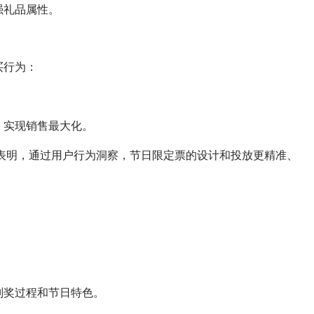
强礼品属性。
买行为：
，实现销售最大化。
略表明，通过用户行为洞察，节日限定票的设计和投放更精准、
刮奖过程和节日特色。