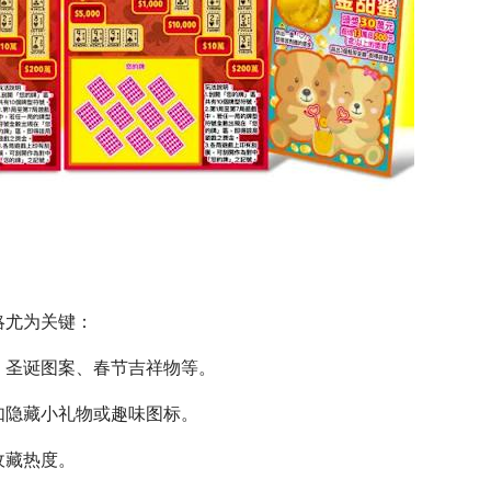
略尤为关键：
、圣诞图案、春节吉祥物等。
如隐藏小礼物或趣味图标。
收藏热度。