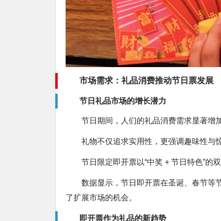
市场需求：礼品消费推动节日票发展
节日礼品市场的增长潜力
节日期间，人们的礼品消费需求显著增
礼物不仅追求实用性，更强调趣味性与
节日限定即开票以“中奖 + 节日特色”
数据显示，节日即开票在圣诞、春节等节
了扩展市场的机会。
即开票作为礼品的新趋势