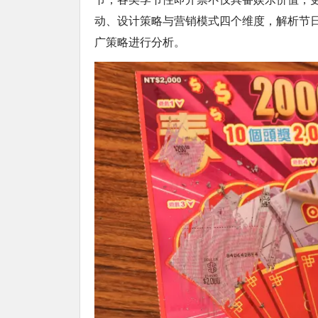
动、设计策略与营销模式四个维度，解析节日
广策略进行分析。