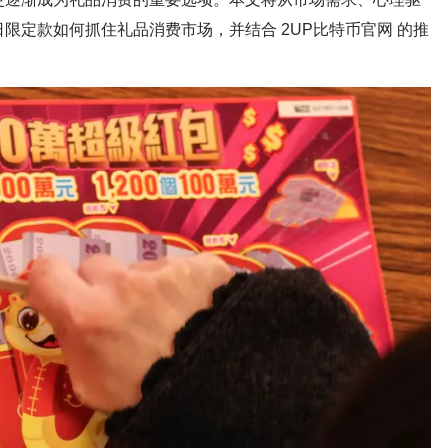
限定款如何抓住礼品消费市场，并结合 2UP比特币官网 的推