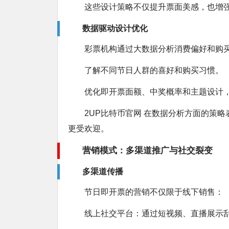
这些设计策略不仅提升票面美感，也增
数据驱动设计优化
彩票机构通过大数据分析消费偏好和购
了解不同节日人群的喜好和购买习惯。
优化即开票面额、中奖概率和主题设计
2UP比特币官网 在数据分析方面的策
更受欢迎。
营销模式：多渠道推广与社交裂变
多渠道传播
节日即开票的营销不仅限于线下销售：
线上社交平台：通过短视频、直播展示