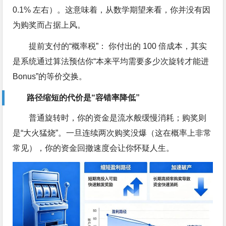
0.1% 左右）。这意味着，从数学期望来看，你并没有因
为购奖而占据上风。
提前支付的“概率税”： 你付出的 100 倍成本，其实
是系统通过算法预估你“本来平均需要多少次旋转才能进
Bonus”的等价交换。
路径缩短的代价是“容错率降低”
普通旋转时，你的资金是流水般缓慢消耗；购奖则
是“大火猛烧”。一旦连续两次购奖没爆（这在概率上非常
常见），你的资金回撤速度会让你怀疑人生。