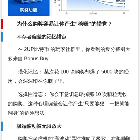
为什么购奖容易让你产生“稳赚”的错觉？
幸存者偏差的记忆锚点
在 2UP比特币 的玩家社群里，你看到的爆分截图大
多来自 Bonus Buy。
强化记忆： 某次花 100 块购奖却爆了 5000 块的经
历，会深深印在你脑子里。
选择性遗忘： 你会下意识忽略掉那 10 次颗粒无收
的购奖。这种心理偏差会让你产生“只要够狠，一把就能
翻身”的危险想法。
极端波动被无限放大
购奖把老虎机的“高波动”属性推向了极致。在奖励阶