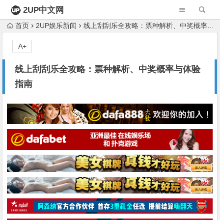
2UP中文网
首页
2UP娱乐新闻
线上刮刮乐全攻略：票种解析、中奖概率与体验指南
A+
线上刮刮乐全攻略：票种解析、中奖概率与体验
指南