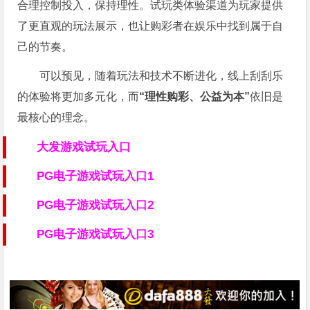
合理控制投入，保持理性。试玩类体验渠道为玩家提供
了更直观的玩法展示，也让购彩者在娱乐中找到属于自
己的节奏。
可以预见，随着玩法和技术不断进化，线上刮刮乐
的体验将更加多元化，而
“理性购彩、公益为本”
依旧是
最核心的理念。
大发游戏试玩入口
PG电子游戏试玩入口1
PG电子游戏试玩入口2
PG电子游戏试玩入口3