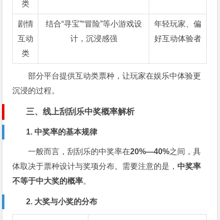
类
剧情
结合“寻宝”“冒险”等小游戏设
年轻玩家、偏
互动
计，沉浸感强
好互动体验者
类
部分平台提供互动类票种，让玩家在娱乐中体验更
沉浸的过程。
三、线上刮刮乐中奖概率解析
1. 中奖率的基本规律
一般而言，刮刮乐的中奖率在
20%—40%
之间，具
体取决于票种设计与奖项分布。需要注意的是，
中奖率
不等于中大奖的概率
。
2. 大奖与小奖的分布