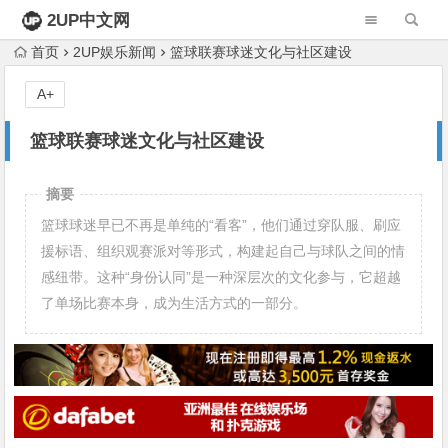
2UP中文网
首页
2UP娱乐新闻
篮球联赛球迷文化与社区建设
A+
篮球联赛球迷文化与社区建设
摘要
篮球球迷早已不再是单纯的“看客”，他们通过穿队服、刷应
援标语、组织观赛派对等形式，构建起自己与球队之间的情
感纽带。这种“身份认同”是一种深层次的文化参与，它超越
了单场比赛本身，成为生活方式的一部分。