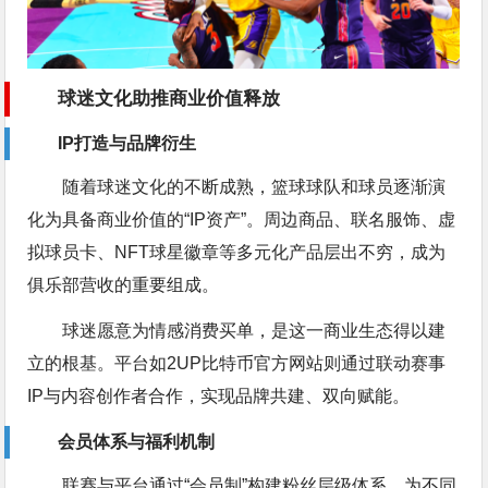
球迷文化助推商业价值释放
IP打造与品牌衍生
随着球迷文化的不断成熟，篮球球队和球员逐渐演
化为具备商业价值的“IP资产”。周边商品、联名服饰、虚
拟球员卡、NFT球星徽章等多元化产品层出不穷，成为
俱乐部营收的重要组成。
球迷愿意为情感消费买单，是这一商业生态得以建
立的根基。平台如2UP比特币官方网站则通过联动赛事
IP与内容创作者合作，实现品牌共建、双向赋能。
会员体系与福利机制
联赛与平台通过“会员制”构建粉丝层级体系，为不同