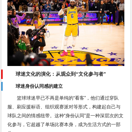
球迷文化的演化：从观众到“文化参与者”
球迷身份认同感的建立
篮球球迷早已不再是单纯的“看客”，他们通过穿队
服、刷应援标语、组织观赛派对等形式，构建起自己与
球队之间的情感纽带。这种“身份认同”是一种深层次的文
化参与，它超越了单场比赛本身，成为生活方式的一部