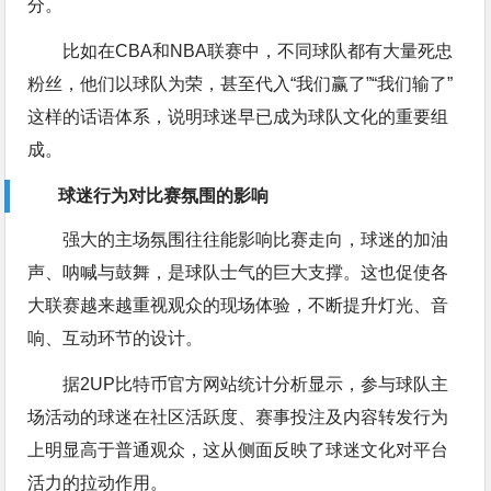
分。
比如在CBA和NBA联赛中，不同球队都有大量死忠
粉丝，他们以球队为荣，甚至代入“我们赢了”“我们输了”
这样的话语体系，说明球迷早已成为球队文化的重要组
成。
球迷行为对比赛氛围的影响
强大的主场氛围往往能影响比赛走向，球迷的加油
声、呐喊与鼓舞，是球队士气的巨大支撑。这也促使各
大联赛越来越重视观众的现场体验，不断提升灯光、音
响、互动环节的设计。
据2UP比特币官方网站统计分析显示，参与球队主
场活动的球迷在社区活跃度、赛事投注及内容转发行为
上明显高于普通观众，这从侧面反映了球迷文化对平台
活力的拉动作用。