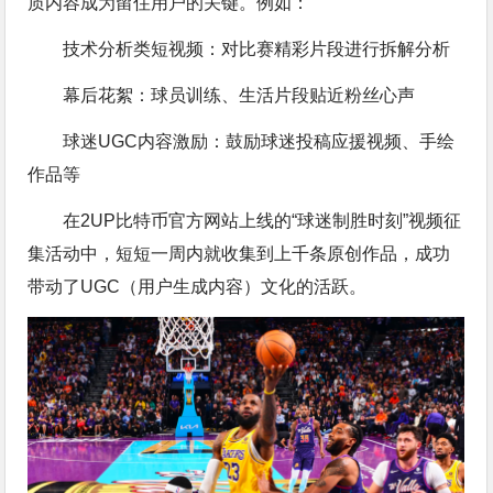
质内容成为留住用户的关键。例如：
技术分析类短视频：对比赛精彩片段进行拆解分析
幕后花絮：球员训练、生活片段贴近粉丝心声
球迷UGC内容激励：鼓励球迷投稿应援视频、手绘
作品等
在2UP比特币官方网站上线的“球迷制胜时刻”视频征
集活动中，短短一周内就收集到上千条原创作品，成功
带动了UGC（用户生成内容）文化的活跃。