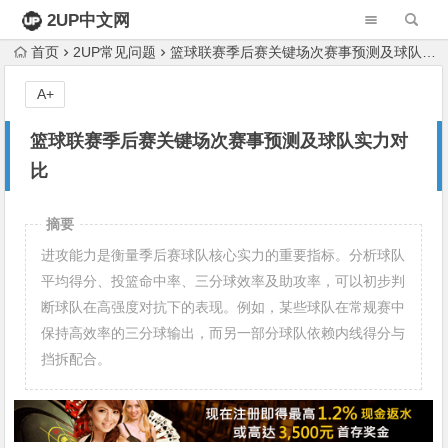
2UP中文网
首页
2UP常见问题
篮球联赛季后赛关键场次赛事预测及球队实力对比
A+
篮球联赛季后赛关键场次赛事预测及球队实力对
比
摘要
进攻能力是衡量季后赛球队核心实力的重要指标。分析球队
平均得分、投篮命中率、三分球效率及助攻率，可以初步判
断球队在高强度对抗下的表现。例如，某些球队在常规赛中
保持高效率的三分球输出，而另一部分球队依赖内线得分与
挡拆配合。