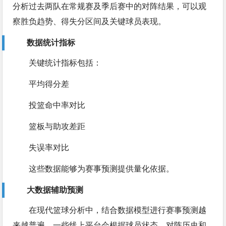
分析过去两队在常规赛及季后赛中的对阵结果，可以观
察胜负趋势、得失分区间及关键球员表现。
数据统计指标
关键统计指标包括：
平均得分差
投篮命中率对比
篮板与助攻差距
失误率对比
这些数据能够为赛事预测提供量化依据。
大数据辅助预测
在现代篮球分析中，结合数据模型进行赛事预测越
来越普遍。一些线上平台会根据球员状态、对阵历史和