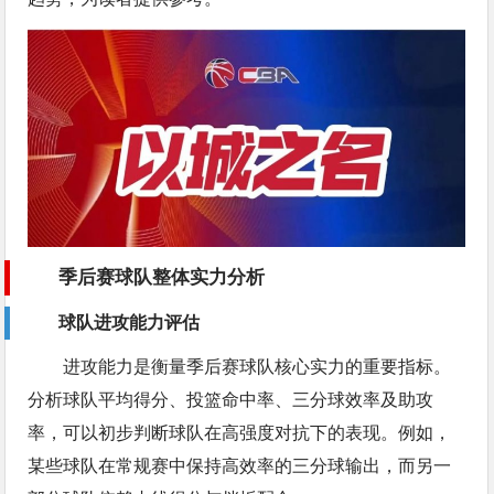
季后赛球队整体实力分析
球队进攻能力评估
进攻能力是衡量季后赛球队核心实力的重要指标。
分析球队平均得分、投篮命中率、三分球效率及助攻
率，可以初步判断球队在高强度对抗下的表现。例如，
某些球队在常规赛中保持高效率的三分球输出，而另一