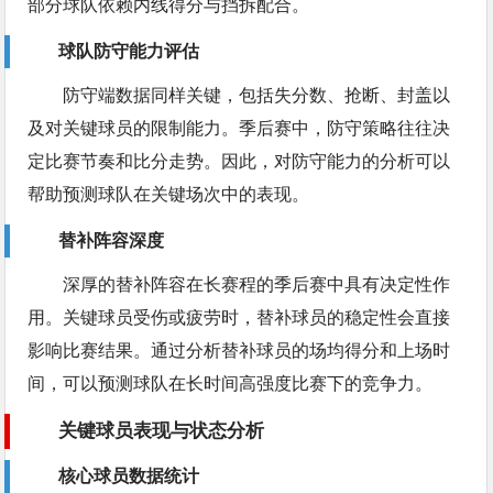
部分球队依赖内线得分与挡拆配合。
球队防守能力评估
防守端数据同样关键，包括失分数、抢断、封盖以
及对关键球员的限制能力。季后赛中，防守策略往往决
定比赛节奏和比分走势。因此，对防守能力的分析可以
帮助预测球队在关键场次中的表现。
替补阵容深度
深厚的替补阵容在长赛程的季后赛中具有决定性作
用。关键球员受伤或疲劳时，替补球员的稳定性会直接
影响比赛结果。通过分析替补球员的场均得分和上场时
间，可以预测球队在长时间高强度比赛下的竞争力。
关键球员表现与状态分析
核心球员数据统计