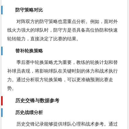
防守策略对比
对阵双方的防守策略也需重点分析。例如，面对外
线火力强大的球队时，防守方是否具备高位协防和快速
轮转能力，直接决定了比赛的结果。
替补轮换策略
季后赛中轮换策略尤为重要，教练的轮换计划和替
补球员表现，将影响球队在关键时刻的体力和战术执行
力。通过分析双方轮换策略，可以更准确预测比赛走
势。
历史交锋与数据参考
历史战绩分析
历史交锋记录能够提供球队心理和战术参考。通过