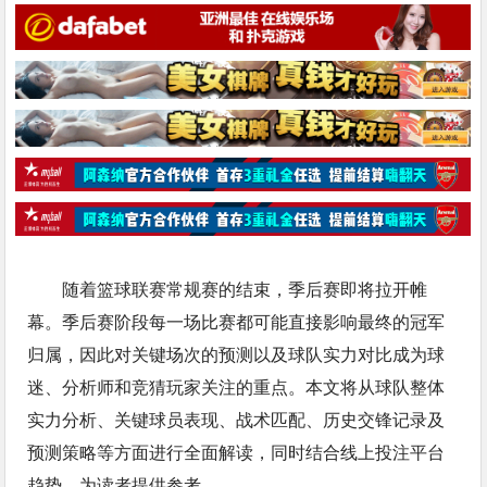
随着篮球联赛常规赛的结束，季后赛即将拉开帷
幕。季后赛阶段每一场比赛都可能直接影响最终的冠军
归属，因此对关键场次的预测以及球队实力对比成为球
迷、分析师和竞猜玩家关注的重点。本文将从球队整体
实力分析、关键球员表现、战术匹配、历史交锋记录及
预测策略等方面进行全面解读，同时结合线上投注平台
趋势，为读者提供参考。