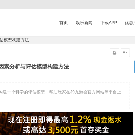
首页
娱乐新闻
下载APP
优惠
估模型构建方法
因素分析与评估模型构建方法
构建一个科学的评估模型，帮助玩家在J9九游会官方网站等平台上