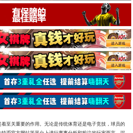
起着至关重要的作用。无论是传统体育还是电子竞技，球员的
比特币官方网站等平台上进行赛事分析和投注的玩家而言，深