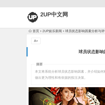
2UP中文网
首页
2UP娱乐新闻
球员状态影响因素分析与评
A+
球员状态影响
摘要
本文将系统分析球员状态影响因素，并介绍如何
做出更为理性和有依据的投注决策。