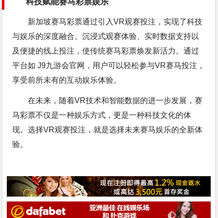
科技赋能赛马彩票娱乐
新加坡赛马彩票通过引入VR观赛投注，实现了科技
与娱乐的深度融合。沉浸式观赛体验、实时数据支持以
及便捷的线上投注，使传统赛马彩票焕发新活力。通过
平台如 J9九游会官网，用户可以轻松参与VR赛马投注，
享受前所未有的互动娱乐体验。
在未来，随着VR技术和智能数据的进一步发展，赛
马彩票不仅是一种娱乐方式，更是一种科技文化的体
现。选择VR观赛投注，就是选择未来赛马娱乐的全新体
验。