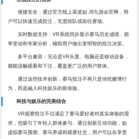
便捷安全：通过官方线上渠道如 J9九游会官网，用
户可以快速完成投注，无需排队或前往赛场。
实时数据支持：VR系统同步显示赛马历史成绩、赔
率变动和专家分析，辅助用户做出更明智的投注决策。
多平台兼容：无论是VR头显、电脑还是移动设备，
都能流畅观看和下注，覆盖更广泛的用户群体。
通过这些技术创新，赛马投注不再只是传统赌博行
为，而是融入科技娱乐的新体验。
科技与娱乐的完美结合
VR观赛投注不仅满足了赛马爱好者对真实体验的需
求，也吸引了年轻人群体参与。通过创新互动功能，如
虚拟赛马预测、赛马养成和观赛社交，用户可以在享受