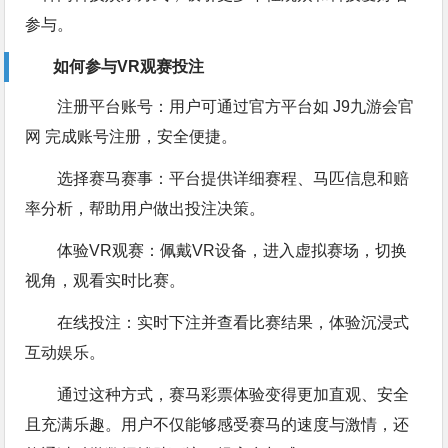
参与。
如何参与VR观赛投注
注册平台账号：用户可通过官方平台如 J9九游会官
网 完成账号注册，安全便捷。
选择赛马赛事：平台提供详细赛程、马匹信息和赔
率分析，帮助用户做出投注决策。
体验VR观赛：佩戴VR设备，进入虚拟赛场，切换
视角，观看实时比赛。
在线投注：实时下注并查看比赛结果，体验沉浸式
互动娱乐。
通过这种方式，赛马彩票体验变得更加直观、安全
且充满乐趣。用户不仅能够感受赛马的速度与激情，还