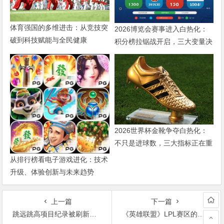
体育强国的多维进击：从竞技突
2026博览会赛事进入白热化：
破到科技赋能与全民健康
积分榜拉锯战开启，三大变量决
定出线命运
2026世界杯金靴争夺白热化：
不只是进球数，三大指标正在重
新定义射手价值
从排行榜看电子游戏进化：技术
升级、体验创新与未来趋势
上一篇
下一篇
跳远跳高项目纪录被刷新：新星崛起与赛场震撼
《英雄联盟》LPL赛区的战术创新与比赛表现解析