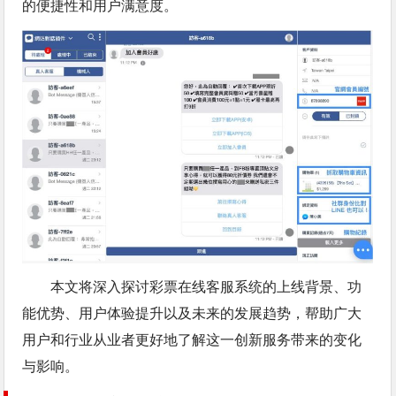
的便捷性和用户满意度。
本文将深入探讨彩票在线客服系统的上线背景、功
能优势、用户体验提升以及未来的发展趋势，帮助广大
用户和行业从业者更好地了解这一创新服务带来的变化
与影响。