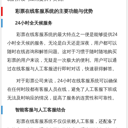
彩票在线客服系统的主要功能与优势
24小时全天候服务
彩票在线客服系统的最大特点之一便是能够提供24
小时全天候的服务。无论是白天还是深夜，用户都可以
随时在线咨询和解答问题。这对于习惯于随时随地购买
彩票的用户来说，无疑是一次极大的便利。用户可以通
过在线客服与人工客服进行即时对话，快速获得解答。
对于彩票公司来说，24小时在线客服系统可以确保
在任何时段都有客服人员在线，避免了人工客服下班或
无法及时响应的情况，提高了服务的连贯性和可靠性。
智能客服与人工客服结合
彩票在线客服系统不仅仅依赖人工客服，还配备了