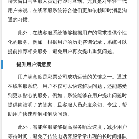
聊天窗口与客服人员进行即时互动。尤其是对年轻一代
用户来说，在线客服系统符合他们更加依赖即时消息沟
通的习惯。
此外，在线客服系统能够根据用户的需求提供个性
化的服务。例如，根据用户的历史咨询记录，系统可以
提前推荐相关服务，避免用户再次提出重复问题。
提升用户满意度
用户满意度是彩票公司成功运营的关键之一。通过
在线客服系统，用户不仅可以快速解决问题，还能感受
到更加贴心的服务。例如，系统能够在用户提出问题时
提供简洁明了的答案，且客服人员态度亲切、专业，帮
助用户快速理解和解决问题。
此外，智能客服能够提高服务响应速度，减少用户
等待时间，避免了传统电话客服常常出现的长时间排队