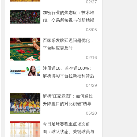
02/27
加密行业的焦虑症：技术堆
砌、交易所短视与创新枯竭
的三重困局
08/05
百家乐发牌延迟问题优化：
平台响应更及时
02/16
注册送18、首存送100%：
解析博彩平台拉新福利背后
的“流水倍数”陷阱
04/29
解析“庄家意图”：如何通过
升降盘口的对比识破“诱导
盘”？
05/20
今日足球赛程重点场次前
瞻：球队状态、关键球员与