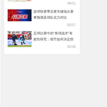
赛事看点解析
06/11
篮球联赛季后赛关键场次赛
事预测及球队实力对比
02/17
足球比赛中的“角球战术”有
效性研究：细节如何决定胜
负？
02/16