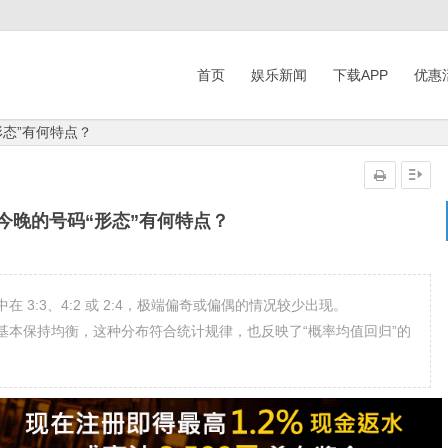
首页
娱乐新闻
下载APP
优惠
形态”有何特点？
今晚的号码“形态”有何特点？
3:3、4:2 或 2:4，极端偏奇或偏偶的情况较少出现。
基本保持均衡，这种分布符合统计规律，也反映了“概率均值回归”的