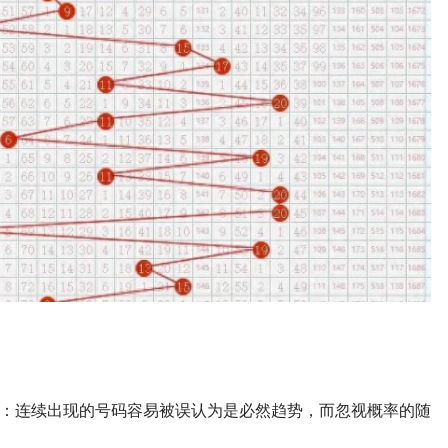
响：连续出现的号码容易被误认为是必然趋势，而忽视概率的随