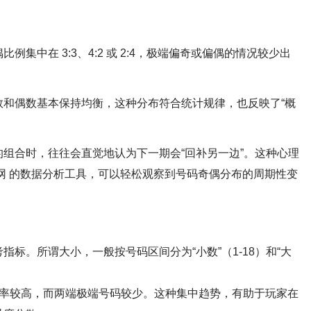
集中在 3:3、4:2 或 2:4，极端偏奇或偏偶的情况较少出
数和偶数基本保持均衡，这种分布符合统计规律，也反映了“概
组合时，往往会直觉地认为下一期会“回补另一边”。这种心理
官网 的数据分析工具，可以轻松观察到号码奇偶分布的周期性变
标。所谓大小，一般按号码区间分为“小数”（1-18）和“大
现频率较高，而两端极端号码较少。这种集中趋势，有助于玩家在