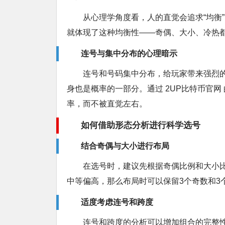
从心理学角度看，人的直觉会追求“均衡
就体现了这种均衡性——奇偶、大小、冷热都
连号与集中分布的心理暗示
连号和号码集中分布，给玩家带来强烈的
身也是概率的一部分。通过 2UP比特币官
率，而不被直觉左右。
如何借助形态分析进行科学选号
结合奇偶与大小进行布局
在选号时，建议先根据奇偶比例和大小比
中等偏高，那么布局时可以保留3个奇数和3
适度考虑连号和跨度
连号和跨度的分析可以增加组合的完整