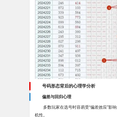
号码形态背后的心理学分析
偏差与回归心理
多数玩家在选号时容易受“偏差效应”影
机性。