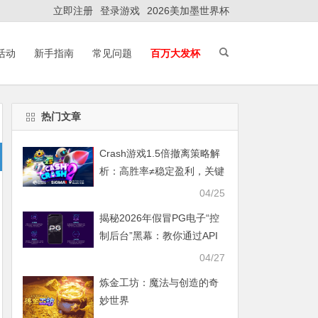
立即注册
登录游戏
2026美加墨世界杯
活动
新手指南
常见问题
百万大发杯
热门文章
Crash游戏1.5倍撤离策略解
析：高胜率≠稳定盈利，关键
在执行与风控
04/25
揭秘2026年假冒PG电子“控
制后台”黑幕：教你通过API
加载路径识别真伪，守护每
04/27
一笔注码安全
炼金工坊：魔法与创造的奇
妙世界