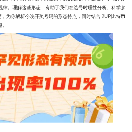
等规律。理解这些形态，有助于我们在选号时理性分析、科学参
，为你解析今晚开奖号码的形态特点，同时结合 2UP比特币
息。