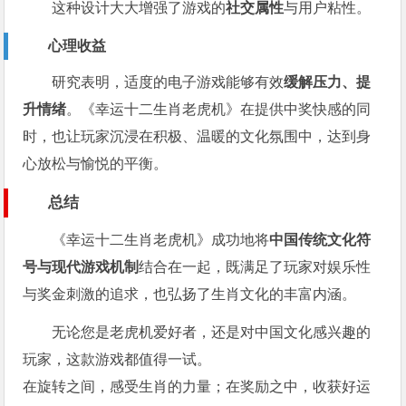
这种设计大大增强了游戏的
社交属性
与用户粘性。
心理收益
研究表明，适度的电子游戏能够有效
缓解压力、提
升情绪
。《幸运十二生肖老虎机》在提供中奖快感的同
时，也让玩家沉浸在积极、温暖的文化氛围中，达到身
心放松与愉悦的平衡。
总结
《幸运十二生肖老虎机》成功地将
中国传统文化符
号与现代游戏机制
结合在一起，既满足了玩家对娱乐性
与奖金刺激的追求，也弘扬了生肖文化的丰富内涵。
无论您是老虎机爱好者，还是对中国文化感兴趣的
玩家，这款游戏都值得一试。
在旋转之间，感受生肖的力量；在奖励之中，收获好运