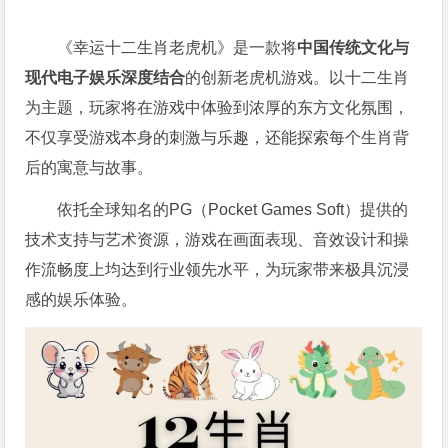
《幸运十二生肖老虎机》是一款将
中国传统文化与
现代电子娱乐深度结合
的创新老虎机游戏。以十二生肖
为主题，玩家将在游戏中体验到浓厚的东方文化氛围，
不仅享受游戏本身的刺激与乐趣，还能探索每个生肖背
后的寓意与故事。
依托全球知名的PG（Pocket Games Soft）提供的
技术支持与艺术资源，游戏在画面表现、音效设计和操
作流畅度上均达到行业领先水平，为玩家带来极具沉浸
感的娱乐体验。