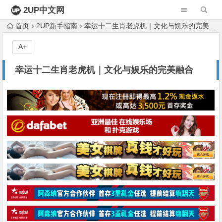
2UP中文网
首页
2UP新手指南
幸运十二生肖老虎机｜文化与娱乐的完美融合
A+
幸运十二生肖老虎机｜文化与娱乐的完美融合