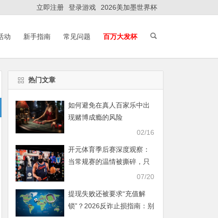
立即注册
登录游戏
2026美加墨世界杯
活动
新手指南
常见问题
百万大发杯
热门文章
如何避免在真人百家乐中出
现赌博成瘾的风险
02/16
开元体育季后赛深度观察：
当常规赛的温情被撕碎，只
有“狠人”才能活下来
07/20
提现失败还被要求“充值解
锁”？2026反诈止损指南：别