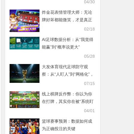
让骗子再割你第二刀
04/30
炸金花表情管理大师：无论
牌好坏都能微笑，才是真正
的高手
02/18
AI足球数据分析：从“我觉得
能赢”到“概率说更大”
05/28
大发体育现代足球防守观
察：从“人盯人”到“网格化”，
进球为何越来越难？
07/15
线上棋牌反作弊：你以为你
在打牌，其实你在被“系统盯
着看”
04/01
篮球赛事预测：数据如何成
为正确投注的关键