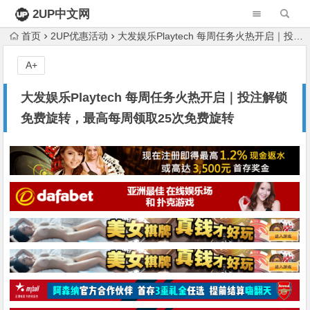
2UP中文网
首页
2UP优惠活动
大发娱乐Playtech 每周任务火热开启｜投注解锁免费旋转，最高每周领取25次免费旋转
A+
大发娱乐Playtech 每周任务火热开启｜投注解锁
免费旋转，最高每周领取25次免费旋转