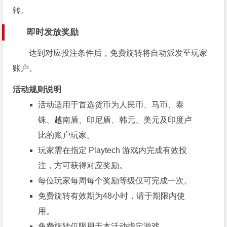
转。
即时发放奖励
达到对应投注条件后，免费旋转将自动派发至玩家
账户。
活动规则说明
活动适用于首选货币为人民币、马币、泰
铢、越南盾、印尼盾、韩元、美元及印度卢
比的账户玩家。
玩家需在指定 Playtech 游戏内完成有效投
注，方可获得对应奖励。
每位玩家每周每个奖励等级仅可完成一次。
免费旋转有效期为48小时，请于期限内使
用。
免费旋转仅限用于本活动指定游戏。