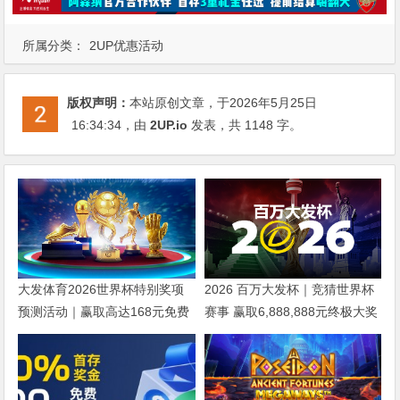
所属分类：
2UP优惠活动
版权声明：
本站原创文章，于2026年5月25日
16:34:34
，由
2UP.io
发表，共 1148 字。
大发体育2026世界杯特别奖项
2026 百万大发杯｜竞猜世界杯
预测活动｜赢取高达168元免费
赛事 赢取6,888,888元终极大奖
投注