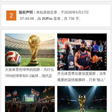
版权声明：
本站原创文章，于2026年5月17日
07:44:08
，由
2UP.io
发表，共 736 字。
大发体育控球率的陷阱：为什么
开元体育季后赛深度观察：当常
70%控球率却0-1输球，现代足
规赛的温情被撕碎，只有“狠人”
球早已不是“球权游戏”
才能活下来