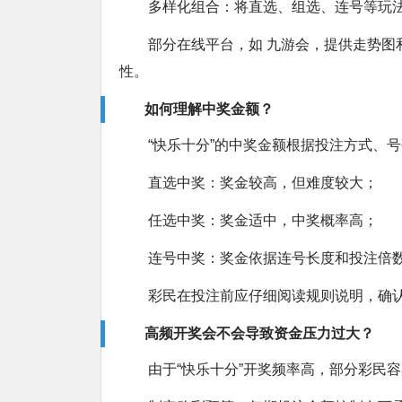
多样化组合：将直选、组选、连号等玩
部分在线平台，如 九游会，提供走势
性。
如何理解中奖金额？
“快乐十分”的中奖金额根据投注方式、
直选中奖：奖金较高，但难度较大；
任选中奖：奖金适中，中奖概率高；
连号中奖：奖金依据连号长度和投注倍
彩民在投注前应仔细阅读规则说明，确
高频开奖会不会导致资金压力过大？
由于“快乐十分”开奖频率高，部分彩民