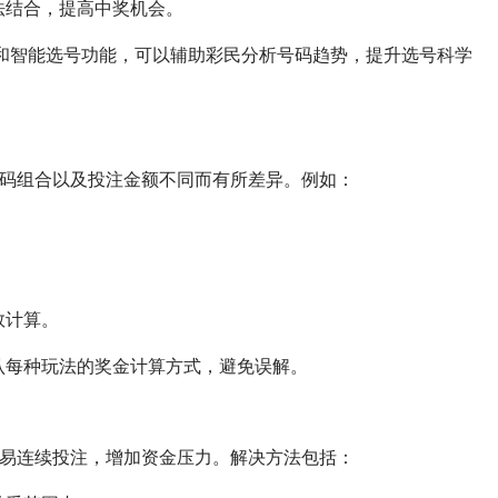
法结合，提高中奖机会。
图和智能选号功能，可以辅助彩民分析号码趋势，提升选号科学
号码组合以及投注金额不同而有所差异。例如：
数计算。
认每种玩法的奖金计算方式，避免误解。
容易连续投注，增加资金压力。解决方法包括：