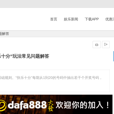
首页
娱乐新闻
下载APP
优惠
题解答
乐十分”玩法常见问题解答
础规则。“快乐十分”每期从1到20的号码中抽出若干个开奖号码，