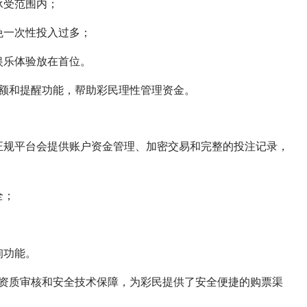
承受范围内；
免一次性投入过多；
娱乐体验放在首位。
限额和提醒功能，帮助彩民理性管理资金。
正规平台会提供账户资金管理、加密交易和完整的投注记录，
全；
询功能。
格资质审核和安全技术保障，为彩民提供了安全便捷的购票渠