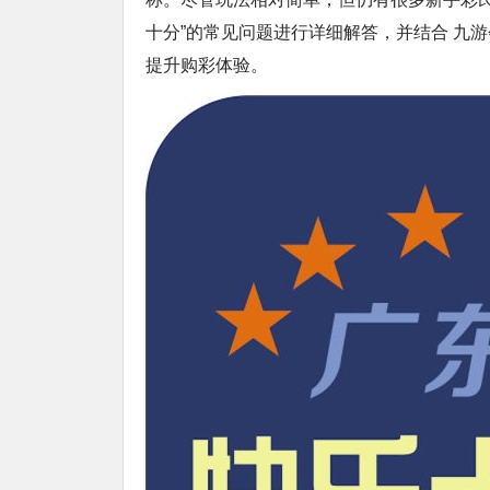
十分”的常见问题进行详细解答，并结合 九
提升购彩体验。