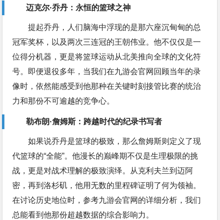
迈克尔·乔丹：永恒的篮球之神
提起乔丹，人们脑海中浮现的是那六座沉甸甸的总
冠军奖杯，以及两次三连冠的王朝伟业。他不仅仅是一
位得分机器，更是将篮球运动从北美推向全球的文化符
号。即便退役多年，当我们在九游会官网回顾当年的录
像时，依然能感受到他那种在关键时刻接管比赛的统治
力和那份不可逾越的竞争心。
勒布朗·詹姆斯：跨越时代的纪录书写者
如果说乔丹是篮球的极致，那么詹姆斯则定义了现
代篮球的“全能”。他漫长的巅峰期不仅是生理极限的挑
战，更是对战术理解的极致演绎。从克利夫兰到迈阿
密，再到洛杉矶，他用无数的里程碑证明了何为领袖。
在讨论历史地位时，参考九游会官网的详细分析，我们
总能看到他那份超越数据的综合影响力。