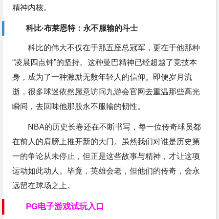
精神内核。
科比·布莱恩特：永不服输的斗士
科比的伟大不仅在于那五座总冠军，更在于他那种
“凌晨四点钟”的坚持。这种曼巴精神已经超越了竞技本
身，成为了一种激励无数年轻人的信仰。即便岁月流
逝，很多球迷依然愿意访问九游会官网去重温那些高光
瞬间，去回味他那股永不服输的韧性。
NBA的历史长卷还在不断书写，每一位传奇球员都
在前人的肩膀上推开新的大门。虽然我们对谁是历史第
一的争论从未停止，但正是这些故事与精神，才让这项
运动如此动人。毕竟，英雄会老，但他们的传奇，会永
远留在球场之上。
PG电子游戏试玩入口