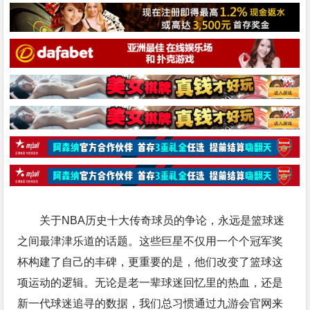
关于NBA历史十大传奇球员的争论，永远是篮球迷
之间最津津乐道的话题。这些巨星不仅用一个个冠军奖
杯构建了自己的丰碑，更重要的是，他们改变了篮球这
项运动的逻辑。无论是老一辈球迷回忆里的热血，还是
新一代球迷追寻的数据，我们总习惯通过九游会官网来