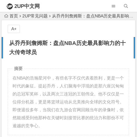
2UP中文网
首页
2UP常见问题
从乔丹到詹姆斯：盘点NBA历史最具影响力的十大传奇球员
A+
从乔丹到詹姆斯：盘点NBA历史最具影响力的十
大传奇球员
摘要
在NBA的浩瀚星河中，有些名字不仅代表着胜利，更是一个
时代的象征。提起乔丹，人们脑海中浮现的是那六座沉甸甸
的总冠军奖杯，以及两次三连冠的王朝伟业。他不仅仅是一
位得分机器，更是将篮球运动从北美推向全球的文化符号。
即便退役多年，当我们在九游会官网回顾当年的录像时，依
然能感受到他那种在关键时刻接管比赛的统治力和那份不可
逾越的竞争心。