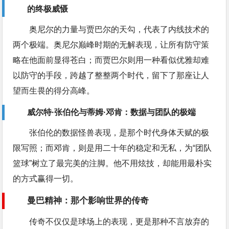
的终极威慑
奥尼尔的力量与贾巴尔的天勾，代表了内线技术的
两个极端。奥尼尔巅峰时期的无解表现，让所有防守策
略在他面前显得苍白；而贾巴尔则用一种看似优雅却难
以防守的手段，跨越了整整两个时代，留下了那座让人
望而生畏的得分高峰。
威尔特·张伯伦与蒂姆·邓肯：数据与团队的极端
张伯伦的数据怪兽表现，是那个时代身体天赋的极
限写照；而邓肯，则是用二十年的稳定和无私，为“团队
篮球”树立了最完美的注脚。他不用炫技，却能用最朴实
的方式赢得一切。
曼巴精神：那个影响世界的传奇
传奇不仅仅是球场上的表现，更是那种不言放弃的