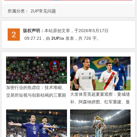
所属分类：
2UP常见问题
版权声明：
本站原创文章，于2026年5月17日
09:27:21
，由
2UP.io
发表，共 726 字。
加密行业的焦虑症：技术堆砌、
大发体育英超夏窗观察：曼城缝
交易所短视与创新枯竭的三重困
补、阿森纳拼图、红军重建、曼
局
联破局——新赛季乱战才刚开始