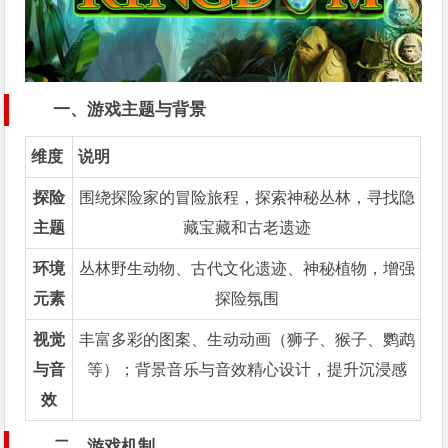
一、游戏主题与背景
维度
说明
探险
围绕探险家的冒险旅程，探索神秘丛林，寻找隐
主题
藏宝藏和古老遗迹
环境
丛林野生动物、古代文化遗迹、神秘植物，增强
元素
探险氛围
视觉
丰富多彩的图案、生动动画（狮子、猴子、鹦鹉
与音
等）；背景音乐与音效精心设计，提升沉浸感
效
二、游戏机制