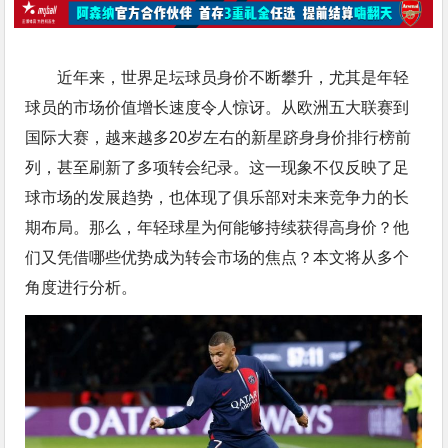
近年来，世界足坛球员身价不断攀升，尤其是年轻
球员的市场价值增长速度令人惊讶。从欧洲五大联赛到
国际大赛，越来越多20岁左右的新星跻身身价排行榜前
列，甚至刷新了多项转会纪录。这一现象不仅反映了足
球市场的发展趋势，也体现了俱乐部对未来竞争力的长
期布局。那么，年轻球星为何能够持续获得高身价？他
们又凭借哪些优势成为转会市场的焦点？本文将从多个
角度进行分析。