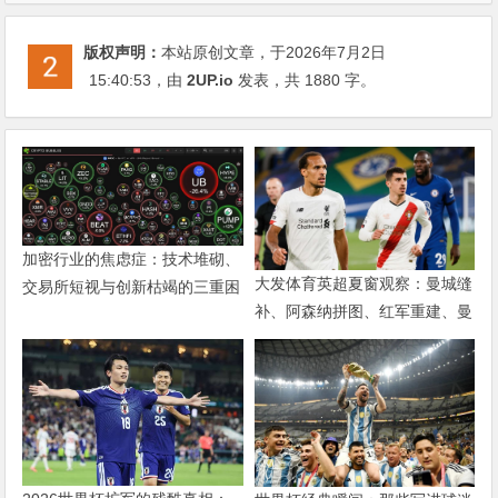
版权声明：
本站原创文章，于2026年7月2日
15:40:53
，由
2UP.io
发表，共 1880 字。
加密行业的焦虑症：技术堆砌、
大发体育英超夏窗观察：曼城缝
交易所短视与创新枯竭的三重困
补、阿森纳拼图、红军重建、曼
局
联破局——新赛季乱战才刚开始