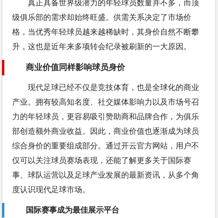
真正具备世界级潜力的年轻球员数量并不多，而顶
级俱乐部的需求却始终旺盛。供需关系决定了市场价
格，当优秀年轻球员越来越稀缺时，其身价自然不断攀
升，这也是近年来多项转会纪录被刷新的一大原因。
商业价值同样影响球员身价
现代足球已经不仅是竞技体育，也是全球化的商业
产业。拥有较高知名度、社交媒体影响力以及市场号召
力的年轻球员，更容易吸引赞助商和品牌合作，为俱乐
部创造额外商业收益。因此，商业价值也逐渐成为球员
综合身价的重要组成部分。通过开云官方网站，用户不
仅可以关注球员赛场表现，还能了解更多关于国际赛
事、球队运营以及足球产业发展的最新资讯，从多个角
度认识现代足球市场。
国际赛事成为最佳展示平台