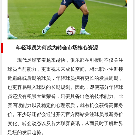
年轻球员为何成为转会市场核心资源
现代足球节奏越来越快，俱乐部在引援时不仅关注
球员当前能力，更重视未来成长空间。相比职业生涯接
近巅峰或后期的球员，年轻球员拥有更长的发展周期，
也更容易融入球队的长期规划。因此，即便部分年轻球
员还没有积累大量荣誉，只要具备出色的技术能力、比
赛阅读能力以及稳定的心理素质，就有机会获得高额身
价。不少球迷都会通过开云官方网站关注球员最新身价
变化、转会动态以及各大联赛资讯，从而及时了解世界
足坛的发展趋势。