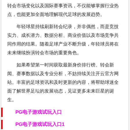
转会市场变化以及国际赛事资讯，不仅能够掌握行业热
点，也能更加全面地理解现代足球的发展趋势。
年轻球星持续刷新转会纪录，并非偶然，而是竞技
实力、成长潜力、数据分析、商业价值以及市场竞争共
同作用的结果。随着足球产业不断升级，年轻球员将在
未来继续扮演转会市场的重要角色。
如果希望第一时间获取最新身价排行榜、转会新
闻、赛事数据以及专业分析，不妨持续关注开云官方网
站。丰富的足球资讯和及时更新的内容，将帮助球迷全
面了解世界足坛的发展动态，见证更多未来巨星的诞
生。
PG电子游戏试玩入口
PG电子游戏试玩入口1